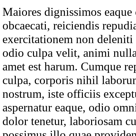
Maiores dignissimos eaque 
obcaecati, reiciendis repudi
exercitationem non deleniti 
odio culpa velit, animi nul
amet est harum. Cumque repe
culpa, corporis nihil labor
nostrum, iste officiis excep
aspernatur eaque, odio omni
dolor tenetur, laboriosam 
possimus illo quae providen